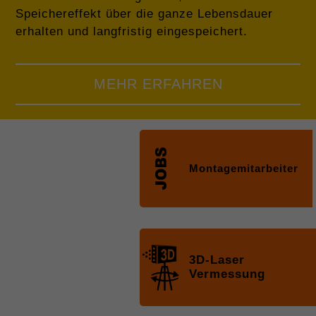
Speichereffekt über die ganze Lebensdauer
erhalten und langfristig eingespeichert.
MEHR ERFAHREN
Das Grundmaterial ist also Holz. Das Papier
wird grob aufgefasert, mit mineralischen Salzen
vermischt und in einer Mühle gemahlen und
Montagemitarbeiter
dient der natürlichen Wärmedämmung aus
Zellulosefasern –verrottungssicher und
brandbeständig.
https://www.isocell.com/de/zellulosedaemmung/
3D-Laser
Der zusätzliche Einsatz von Weichfaserplatten
Vermessung
aus gebundenen Holzfasern sorgt für den
perfekten Hitzeschutz, hervorragenden